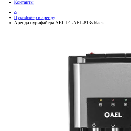
Контакты
⌂
Пурифайер в аренду
Аренда пурифайера AEL LC-AEL-813s black